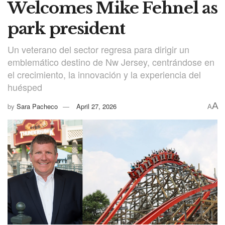
Welcomes Mike Fehnel as
park president
Un veterano del sector regresa para dirigir un
emblemático destino de Nw Jersey, centrándose en
el crecimiento, la innovación y la experiencia del
huésped
A
by
Sara Pacheco
April 27, 2026
A