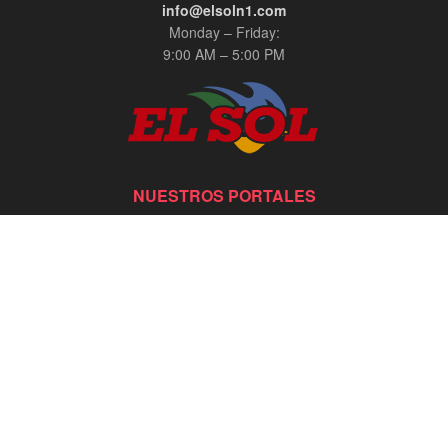
info@elsoln1.com
Monday – Friday:
9:00 AM – 5:00 PM
NUESTROS PORTALES
Estylo Magazine
Latinas Life Style
Clasificados El Sol
Hispanic Yellow Pages
Zona Fútbol
My Hispanic Media Solutions
info@elsoln1.com
Monday – Friday: