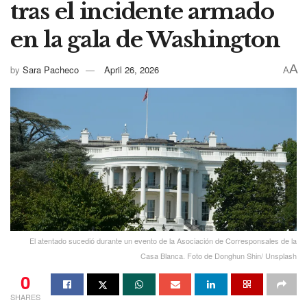
tras el incidente armado
en la gala de Washington
A
by
Sara Pacheco
April 26, 2026
A
El atentado sucedió durante un evento de la Asociación de Corresponsales de la
Casa Blanca. Foto de Donghun Shin/ Unsplash
0
SHARES