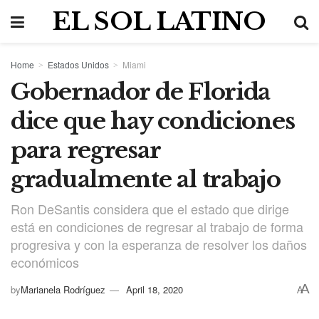
EL SOL LATINO
Home
Estados Unidos
Miami
Gobernador de Florida
dice que hay condiciones
para regresar
gradualmente al trabajo
Ron DeSantis considera que el estado que dirige
está en condiciones de regresar al trabajo de forma
progresiva y con la esperanza de resolver los daños
económicos
A
by
Marianela Rodríguez
April 18, 2020
A