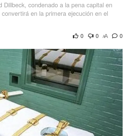
 Dillbeck, condenado a la pena capital en
 convertirá en la primera ejecución en el
0
0
0
A
A