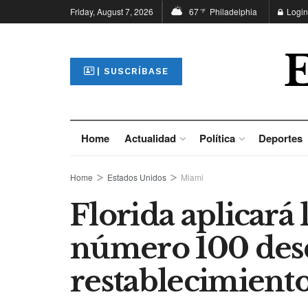
Friday, August 7, 2026
67
Philadelphia
Login
°F
| SUSCRÍBASE
Home
Actualidad
Política
Deportes
Home
Estados Unidos
Miami
Florida aplicará
número 100 des
restablecimiento