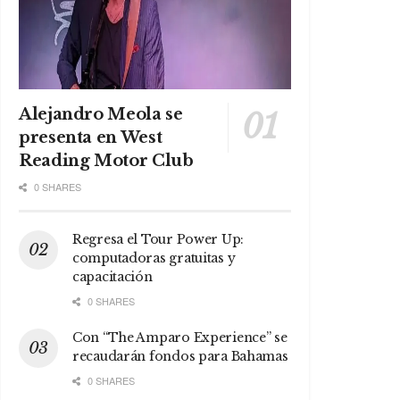
Alejandro Meola se
presenta en West
Reading Motor Club
0 SHARES
Regresa el Tour Power Up:
computadoras gratuitas y
capacitación
0 SHARES
Con “The Amparo Experience” se
recaudarán fondos para Bahamas
0 SHARES