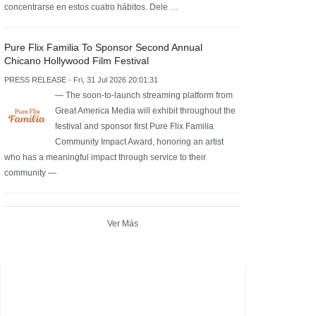
concentrarse en estos cuatro hábitos. Dele …
Pure Flix Familia To Sponsor Second Annual
Chicano Hollywood Film Festival
PRESS RELEASE - Fri, 31 Jul 2026 20:01:31
— The soon-to-launch streaming platform from
Great America Media will exhibit throughout the
festival and sponsor first Pure Flix Familia
Community Impact Award, honoring an artist
who has a meaningful impact through service to their
community —
Ver Más