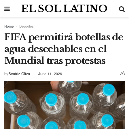
EL SOL LATINO
Home
Deportes
FIFA permitirá botellas de
agua desechables en el
Mundial tras protestas
A
by
Beatriz Oliva
June 11, 2026
A