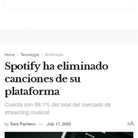
Home
Tecnología
Multimedia
Spotify ha eliminado
canciones de su
plataforma
Cuenta con 89.1% del total del mercado de
streaming musical
A
by
Sara Pacheco
July 17, 2020
A