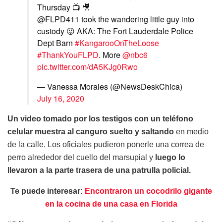
Thursday 📺 🎥
@FLPD411 took the wandering little guy into
custody 😜 AKA: The Fort Lauderdale Police
Dept Barn
#KangarooOnTheLoose
#ThankYouFLPD
. More
@nbc6
pic.twitter.com/dA5KJg0Rwo
— Vanessa Morales (@NewsDeskChica)
July 16, 2020
Un video tomado por los testigos con un teléfono
celular muestra al canguro suelto y saltando
en medio
de la calle. Los oficiales pudieron ponerle una correa de
perro alrededor del cuello del marsupial y
luego lo
llevaron a la parte trasera de una patrulla policial.
Te puede interesar:
Encontraron un cocodrilo gigante
en la cocina de una casa en Florida