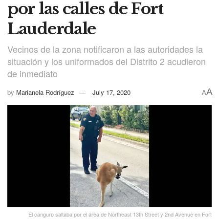
por las calles de Fort
Lauderdale
Vecinos de la zona notificaron a las autoridades la
situación y los uniformados del Distrito 2 acudieron
de inmediato
A
by
Marianela Rodríguez
July 17, 2020
A
El canguro saltaba por el área de Northeast 13th Street y 2nd Avenue en Fort