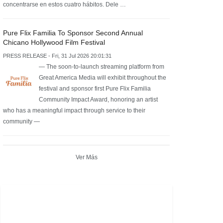
concentrarse en estos cuatro hábitos. Dele …
Pure Flix Familia To Sponsor Second Annual
Chicano Hollywood Film Festival
PRESS RELEASE - Fri, 31 Jul 2026 20:01:31
— The soon-to-launch streaming platform from
Great America Media will exhibit throughout the
festival and sponsor first Pure Flix Familia
Community Impact Award, honoring an artist
who has a meaningful impact through service to their
community —
Ver Más