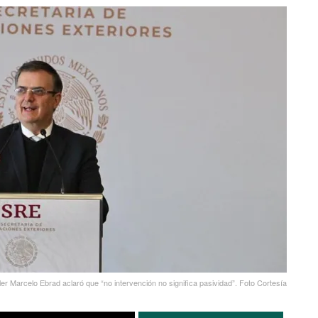
ller Marcelo Ebrad aclaró que “no intervención no significa pasividad”. Foto Cortesía