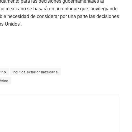
fundamento para las decisiones gubernamentales al
erno mexicano se basará en un enfoque que, privilegiando
table necesidad de considerar por una parte las decisiones
os Unidos”.
tino
Política exterior mexicana
éxico