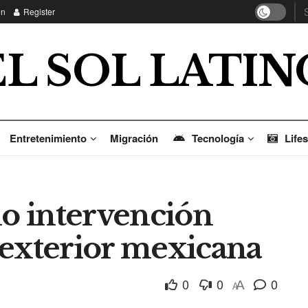
in
Register
EL SOL LATIN
Entretenimiento
Migración
Tecnología
Lifes
no intervención
a exterior mexicana
0
0
0
A
A