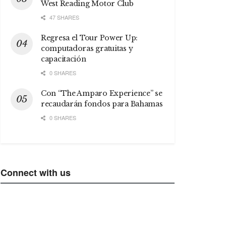
West Reading Motor Club
47 SHARES
Regresa el Tour Power Up:
computadoras gratuitas y
capacitación
0 SHARES
Con “The Amparo Experience” se
recaudarán fondos para Bahamas
0 SHARES
Connect with us