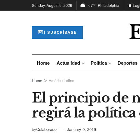
Sunday, August 9, 2026
67
Philadelphia
Log
°F
| SUSCRÍBASE
Home
Actualidad
Política
Deportes
Home
América Latina
El principio de 
regirá la polític
by
Colaborador
January 9, 2019