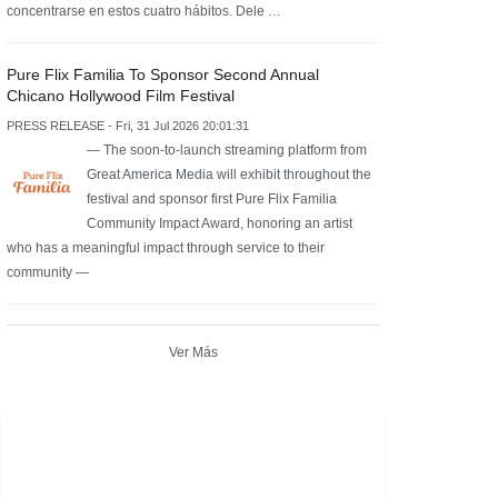
concentrarse en estos cuatro hábitos. Dele …
Pure Flix Familia To Sponsor Second Annual
Chicano Hollywood Film Festival
PRESS RELEASE - Fri, 31 Jul 2026 20:01:31
— The soon-to-launch streaming platform from
Great America Media will exhibit throughout the
festival and sponsor first Pure Flix Familia
Community Impact Award, honoring an artist
who has a meaningful impact through service to their
community —
Ver Más