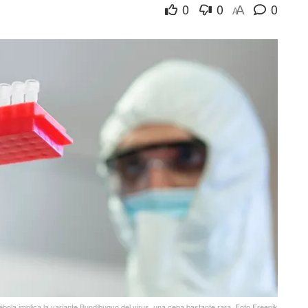
0
0
0
A
A
 ébola implica la variante Bundibugyo del virus, una cepa bastante rara. Foto Freepik