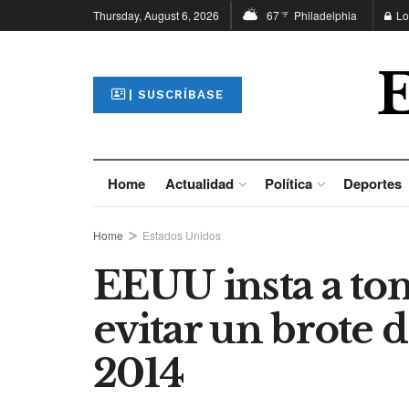
Thursday, August 6, 2026
67
Philadelphia
Lo
°F
| SUSCRÍBASE
Home
Actualidad
Política
Deportes
Home
Estados Unidos
EEUU insta a to
evitar un brote 
2014