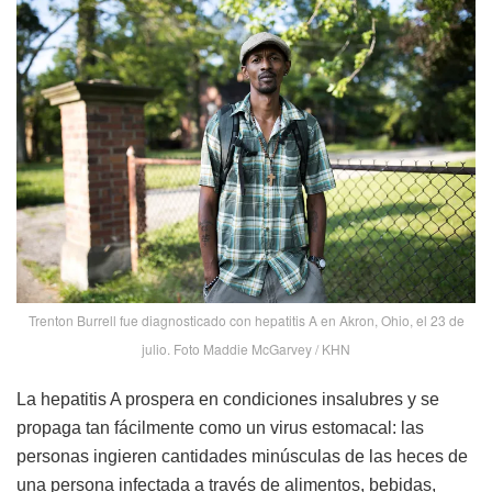
Trenton Burrell fue diagnosticado con hepatitis A en Akron, Ohio, el 23 de
julio. Foto Maddie McGarvey / KHN
La hepatitis A prospera en condiciones insalubres y se
propaga tan fácilmente como un virus estomacal: las
personas ingieren cantidades minúsculas de las heces de
una persona infectada a través de alimentos, bebidas,