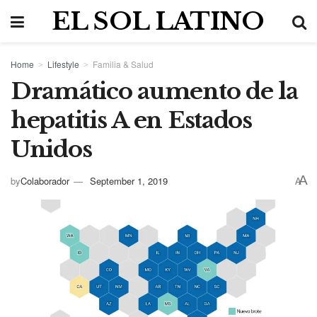
EL SOL LATINO
Home
Lifestyle
Familia & Salud
Dramático aumento de la
hepatitis A en Estados
Unidos
A
by
Colaborador
September 1, 2019
A