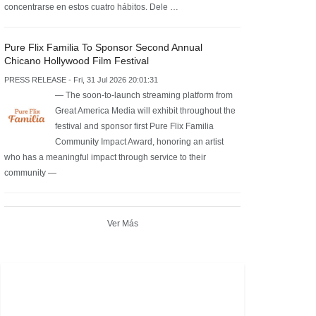
concentrarse en estos cuatro hábitos. Dele …
Pure Flix Familia To Sponsor Second Annual
Chicano Hollywood Film Festival
PRESS RELEASE - Fri, 31 Jul 2026 20:01:31
— The soon-to-launch streaming platform from
Great America Media will exhibit throughout the
festival and sponsor first Pure Flix Familia
Community Impact Award, honoring an artist
who has a meaningful impact through service to their
community —
Ver Más