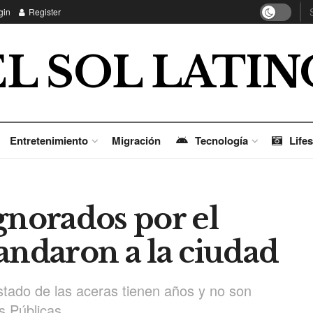
gin
Register
EL SOL LATIN
Entretenimiento
Migración
Tecnología
Lifes
gnorados por el
andaron a la ciudad
stado de las aceras tienen años y no son
s Públicas.