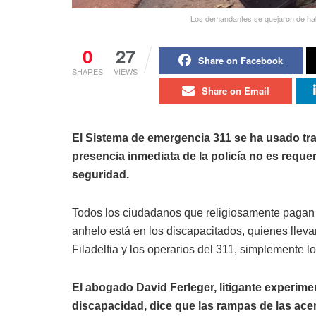
Los demandantes se quejaron de habe
0
27
Share on Facebook
SHARES
VIEWS
Share on Email
El Sistema de emergencia 311 se ha usado tra
presencia inmediata de la policía no es reque
seguridad.
Todos los ciudadanos que religiosamente pagan
anhelo está en los discapacitados, quienes llev
Filadelfia y los operarios del 311, simplemente l
El abogado David Ferleger, litigante experime
discapacidad, dice que las rampas de las ace