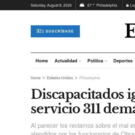
Saturday, August 8, 2026
67
Philadelphia
Lo
°F
| SUSCRÍBASE
Home
Actualidad
Política
Deportes
Home
Estados Unidos
Philadelphia
Discapacitados i
servicio 311 dem
Al parecer los reclamos sobre el mal e
atendidos por los funcionarios de Obra