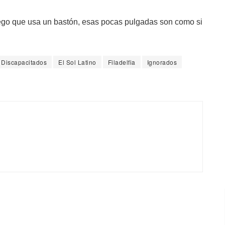
iego que usa un bastón, esas pocas pulgadas son como si
Discapacitados
El Sol Latino
Filadelfia
Ignorados