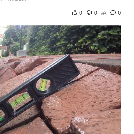
0
0
0
A
A