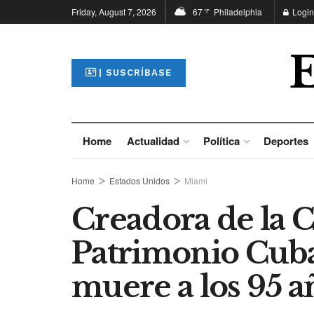
Friday, August 7, 2026
67
Philadelphia
Login
°F
| SUSCRÍBASE
Home
Actualidad
Política
Deportes
Home
Estados Unidos
Miami
Creadora de la C
Patrimonio Cub
muere a los 95 a