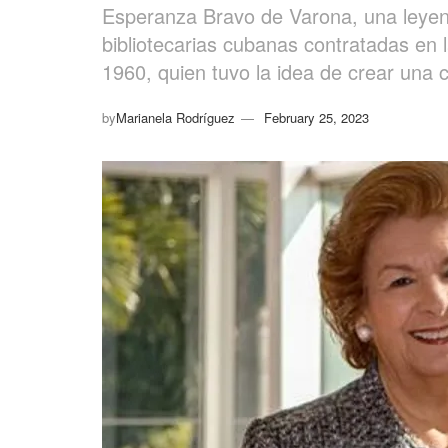
Esperanza Bravo de Varona, una leyend
bibliotecarias cubanas contratadas en 
1960, quien tuvo la idea de crear una 
by
Marianela Rodríguez
February 25, 2023