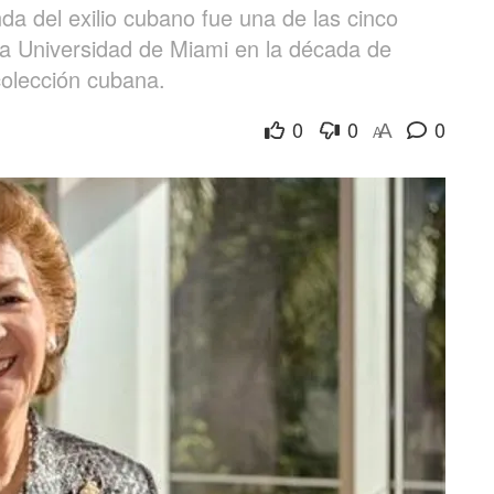
a del exilio cubano fue una de las cinco
la Universidad de Miami en la década de
colección cubana.
0
0
0
A
A