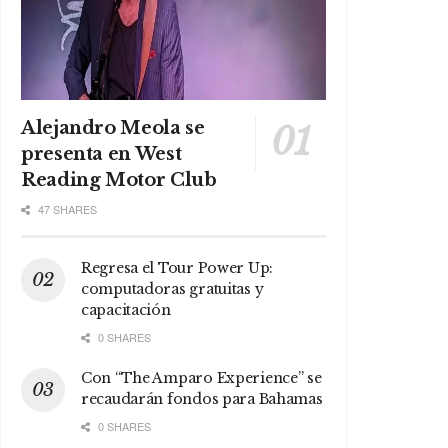
Alejandro Meola se
presenta en West
Reading Motor Club
47 SHARES
Regresa el Tour Power Up:
computadoras gratuitas y
capacitación
0 SHARES
Con “The Amparo Experience” se
recaudarán fondos para Bahamas
0 SHARES