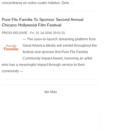
concentrarse en estos cuatro hábitos. Dele …
Pure Flix Familia To Sponsor Second Annual
Chicano Hollywood Film Festival
PRESS RELEASE - Fri, 31 Jul 2026 20:01:31
— The soon-to-launch streaming platform from
Great America Media will exhibit throughout the
festival and sponsor first Pure Flix Familia
Community Impact Award, honoring an artist
who has a meaningful impact through service to their
community —
Ver Más