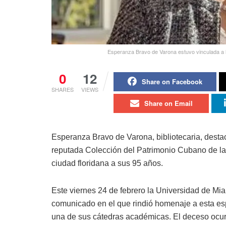
Esperanza Bravo de Varona estuvo vinculada a 
0
12
Share on Facebook
SHARES
VIEWS
Share on Email
Esperanza Bravo de Varona, bibliotecaria, destac
reputada Colección del Patrimonio Cubano de la 
ciudad floridana a sus 95 años.
Este viernes 24 de febrero la Universidad de Mi
comunicado en el que rindió homenaje a esta esp
una de sus cátedras académicas. El deceso ocurr