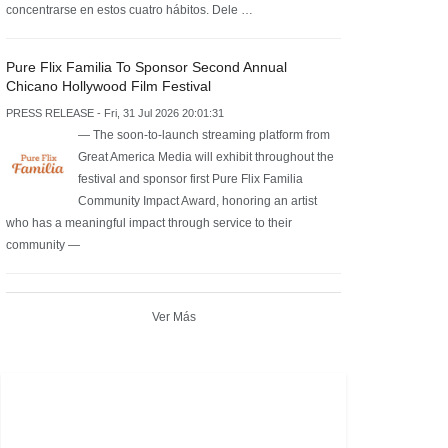
concentrarse en estos cuatro hábitos. Dele …
Pure Flix Familia To Sponsor Second Annual
Chicano Hollywood Film Festival
PRESS RELEASE - Fri, 31 Jul 2026 20:01:31
— The soon-to-launch streaming platform from
Great America Media will exhibit throughout the
festival and sponsor first Pure Flix Familia
Community Impact Award, honoring an artist
who has a meaningful impact through service to their
community —
Ver Más