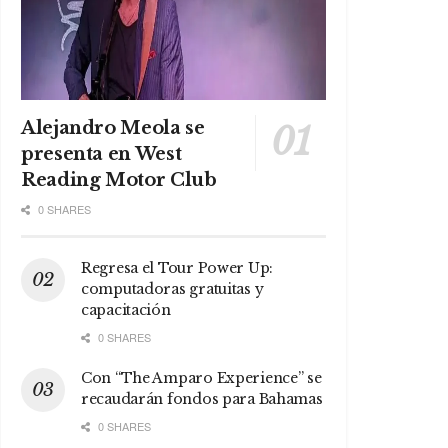
Alejandro Meola se
presenta en West
Reading Motor Club
0 SHARES
Regresa el Tour Power Up:
computadoras gratuitas y
capacitación
0 SHARES
Con “The Amparo Experience” se
recaudarán fondos para Bahamas
0 SHARES