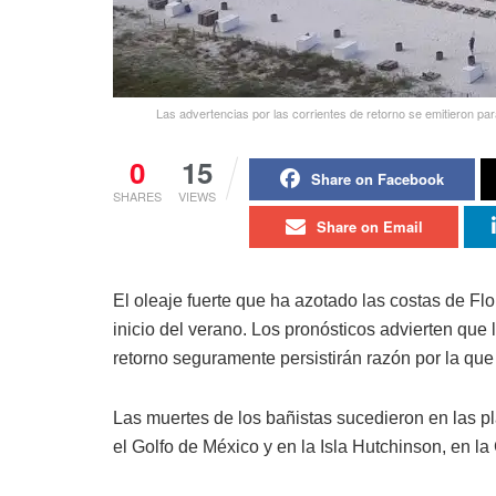
Las advertencias por las corrientes de retorno se emitieron pa
0
15
Share on Facebook
SHARES
VIEWS
Share on Email
El oleaje fuerte que ha azotado las costas de Flo
inicio del verano. Los pronósticos advierten que 
retorno seguramente persistirán razón por la que 
Las muertes de los bañistas sucedieron en las 
el Golfo de México y en la Isla Hutchinson, en la