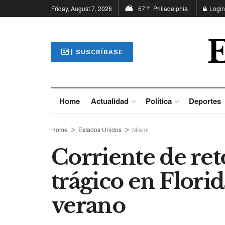
Friday, August 7, 2026
67
Philadelphia
Login
°F
| SUSCRÍBASE
Home
Actualidad
Política
Deportes
Home
Estados Unidos
Miami
Corriente de ret
trágico en Florid
verano