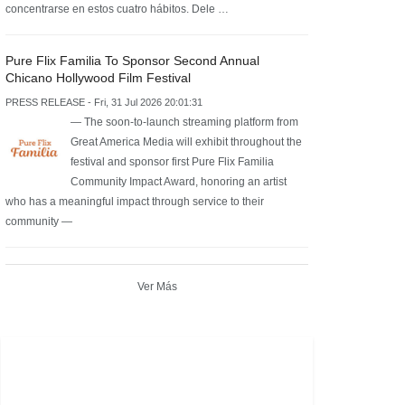
concentrarse en estos cuatro hábitos. Dele …
Pure Flix Familia To Sponsor Second Annual
Chicano Hollywood Film Festival
PRESS RELEASE - Fri, 31 Jul 2026 20:01:31
— The soon-to-launch streaming platform from
Great America Media will exhibit throughout the
festival and sponsor first Pure Flix Familia
Community Impact Award, honoring an artist
who has a meaningful impact through service to their
community —
Ver Más