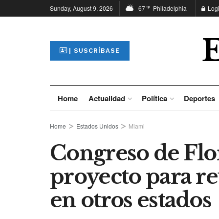
Sunday, August 9, 2026
67
Philadelphia
Log
°F
| SUSCRÍBASE
Home
Actualidad
Política
Deportes
Home
Estados Unidos
Miami
Congreso de Flo
proyecto para r
en otros estados