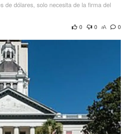
 de dólares, solo necesita de la firma del
0
0
0
A
A