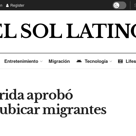
in
Register
EL SOL LATIN
Entretenimiento
Migración
Tecnología
Lifes
rida aprobó
eubicar migrantes