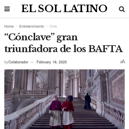
EL SOL LATINO
Home
Entretenimiento
Cine
“Cónclave” gran
triunfadora de los BAFTA
A
by
Colaborador
February 18, 2025
A