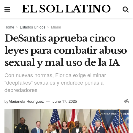
EL SOL LATINO
Home
Estados Unidos
Miami
DeSantis aprueba cinco
leyes para combatir abuso
sexual y mal uso de la IA
Con nuevas normas, Florida exige eliminar
“deepfakes” sexuales y endurece penas a
depredadores
A
by
Marianela Rodríguez
June 17, 2025
A