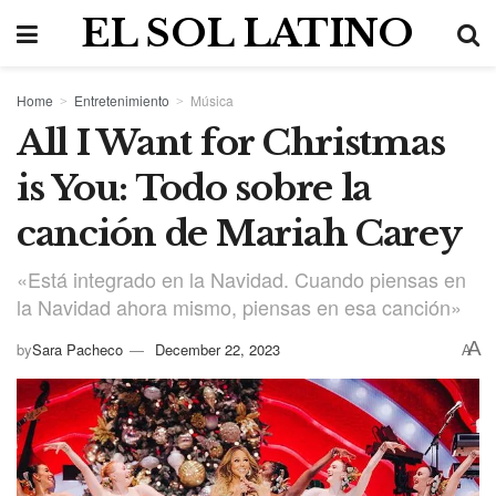
EL SOL LATINO
Home
Entretenimiento
Música
All I Want for Christmas
is You: Todo sobre la
canción de Mariah Carey
«Está integrado en la Navidad. Cuando piensas en
la Navidad ahora mismo, piensas en esa canción»
A
by
Sara Pacheco
December 22, 2023
A