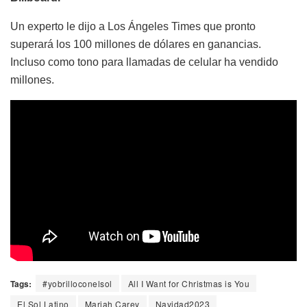
Un experto le dijo a Los Ángeles Times que pronto
superará los 100 millones de dólares en ganancias.
Incluso como tono para llamadas de celular ha vendido
millones.
Tags:
#yobrilloconelsol
All I Want for Christmas is You
El Sol Latino
Mariah Carey
Navidad2023