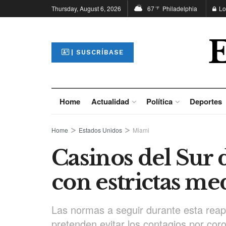
Thursday, August 6, 2026
67
Philadelphia
Lo
°F
| SUSCRÍBASE
Home
Actualidad
Política
Deportes
Home
Estados Unidos
Miami
Casinos del Sur 
con estrictas me
Las normas a seguir durante esta reaper
pretenden evitar los contagios por cor