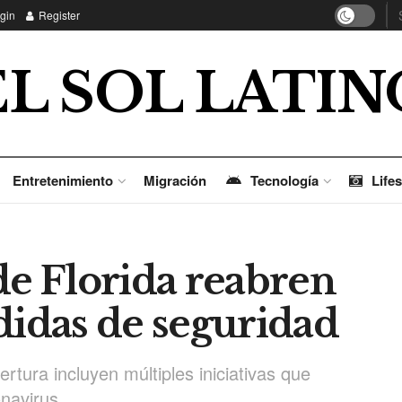
gin
Register
EL SOL LATIN
Entretenimiento
Migración
Tecnología
Lifes
de Florida reabren
didas de seguridad
tura incluyen múltiples iniciativas que
onavirus.