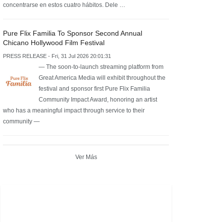
concentrarse en estos cuatro hábitos. Dele …
Pure Flix Familia To Sponsor Second Annual
Chicano Hollywood Film Festival
PRESS RELEASE - Fri, 31 Jul 2026 20:01:31
— The soon-to-launch streaming platform from
Great America Media will exhibit throughout the
festival and sponsor first Pure Flix Familia
Community Impact Award, honoring an artist
who has a meaningful impact through service to their
community —
Ver Más