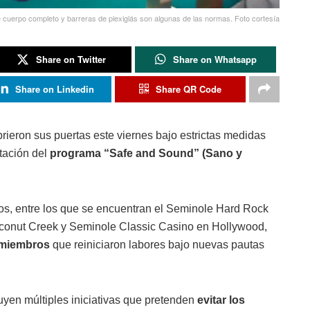
 cuerpo completo y barreras de plexiglás son algunas de las normas. Foto cortesía
Share on Twitter
Share on Whatsapp
Share on Linkedin
Share QR Code
brieron sus puertas este viernes bajo estrictas medidas
tación del
programa “Safe and Sound” (Sano y
os, entre los que se encuentran el Seminole Hard Rock
conut Creek y Seminole Classic Casino en Hollywood,
 miembros
que reiniciaron labores bajo nuevas pautas
uyen múltiples iniciativas que pretenden
evitar los