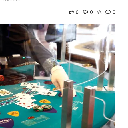
0
0
0
A
A