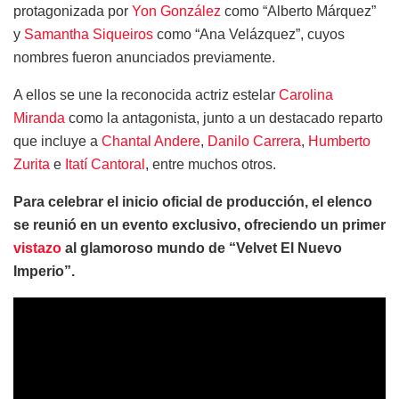
protagonizada por
Yon González
como “Alberto Márquez”
y
Samantha Siqueiros
como “Ana Velázquez”, cuyos
nombres fueron anunciados previamente.
A ellos se une la reconocida actriz estelar
Carolina
Miranda
como la antagonista, junto a un destacado reparto
que incluye a
Chantal Andere
,
Danilo Carrera
,
Humberto
Zurita
e
Itatí Cantoral
, entre muchos otros.
Para celebrar el inicio oficial de producción, el elenco
se reunió en un evento exclusivo, ofreciendo un primer
vistazo
al glamoroso mundo de “Velvet El Nuevo
Imperio”.