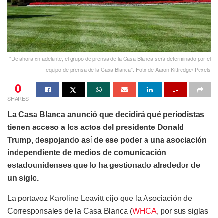
"De ahora en adelante, el grupo de prensa de la Casa Blanca será determinado por el
equipo de prensa de la Casa Blanca". Foto de Aaron Kittredge/ Pexels
0
SHARES
La Casa Blanca anunció que decidirá qué periodistas
tienen acceso a los actos del presidente Donald
Trump, despojando así de ese poder a una asociación
independiente de medios de comunicación
estadounidenses que lo ha gestionado alrededor de
un siglo.
La portavoz Karoline Leavitt dijo que la Asociación de
Corresponsales de la Casa Blanca (
WHCA
, por sus siglas