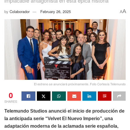
implacable antagonista en esta épica historia
A
by
Colaborador
February 26, 2025
A
El estreno se anunciará próximamente. Foto Cortesía Telemundo
0
SHARES
Telemundo Studios anunció el inicio de producción de
la anticipada serie “Velvet El Nuevo Imperio”, una
adaptación moderna de la aclamada serie española,