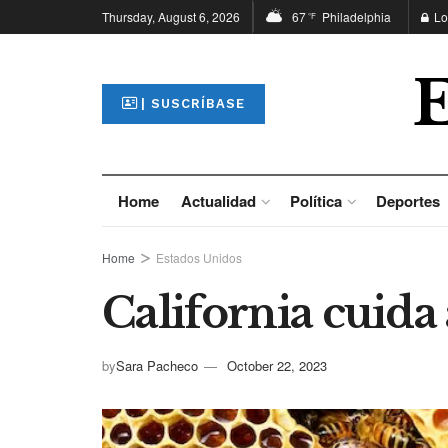
Thursday, August 6, 2026
67
Philadelphia
Lo
°F
| SUSCRÍBASE
Home
Actualidad
Política
Deportes
Home
Estados Unidos
California cuida 
by
Sara Pacheco
October 22, 2023