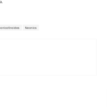
a.
onicotinoides
Neonics