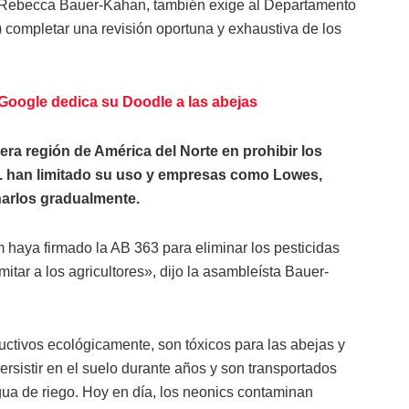
ta Rebecca Bauer-Kahan, también exige al Departamento
 completar una revisión oportuna y exhaustiva de los
: Google dedica su Doodle a las abejas
era región de América del Norte en prohibir los
U. han limitado su uso y empresas como Lowes,
narlos gradualmente.
aya firmado la AB 363 para eliminar los pesticidas
itar a los agricultores», dijo la asambleísta Bauer-
uctivos ecológicamente, son tóxicos para las abejas y
ersistir en el suelo durante años y son transportados
 agua de riego. Hoy en día, los neonics contaminan