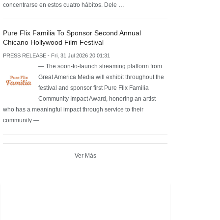
concentrarse en estos cuatro hábitos. Dele …
Pure Flix Familia To Sponsor Second Annual
Chicano Hollywood Film Festival
PRESS RELEASE - Fri, 31 Jul 2026 20:01:31
— The soon-to-launch streaming platform from
Great America Media will exhibit throughout the
festival and sponsor first Pure Flix Familia
Community Impact Award, honoring an artist
who has a meaningful impact through service to their
community —
Ver Más