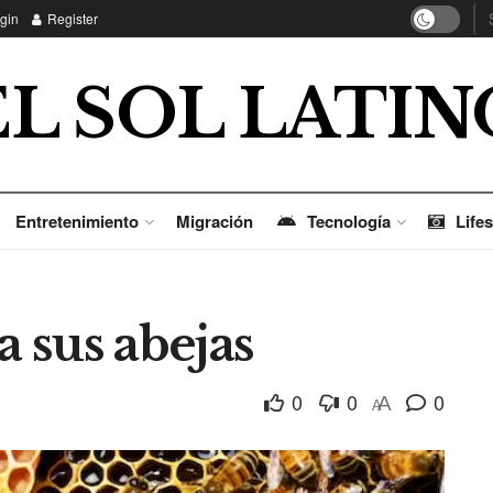
gin
Register
EL SOL LATIN
Entretenimiento
Migración
Tecnología
Lifes
a sus abejas
0
0
0
A
A