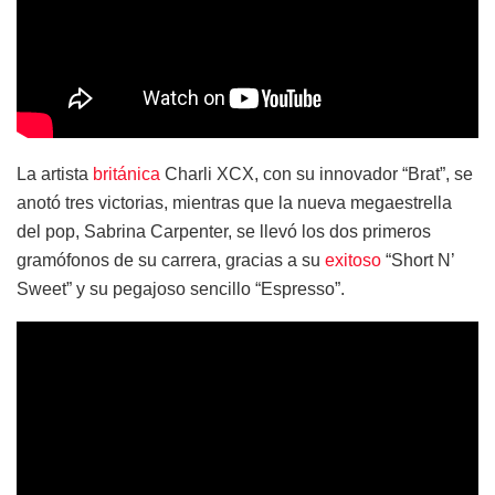
La artista
británica
Charli XCX, con su innovador “Brat”, se
anotó tres victorias, mientras que la nueva megaestrella
del pop, Sabrina Carpenter, se llevó los dos primeros
gramófonos de su carrera, gracias a su
exitoso
“Short N’
Sweet” y su pegajoso sencillo “Espresso”.