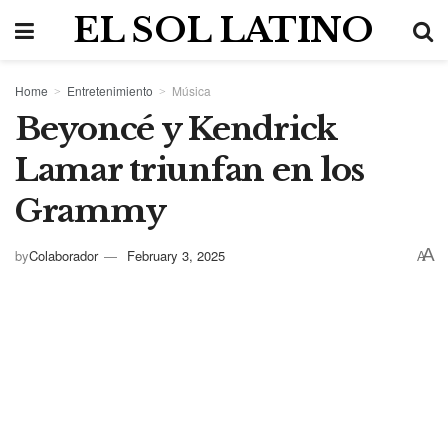
EL SOL LATINO
Home
Entretenimiento
Música
Beyoncé y Kendrick
Lamar triunfan en los
Grammy
A
by
Colaborador
February 3, 2025
A