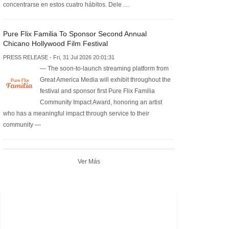
concentrarse en estos cuatro hábitos. Dele …
Pure Flix Familia To Sponsor Second Annual
Chicano Hollywood Film Festival
PRESS RELEASE - Fri, 31 Jul 2026 20:01:31
— The soon-to-launch streaming platform from
Great America Media will exhibit throughout the
festival and sponsor first Pure Flix Familia
Community Impact Award, honoring an artist
who has a meaningful impact through service to their
community —
Ver Más