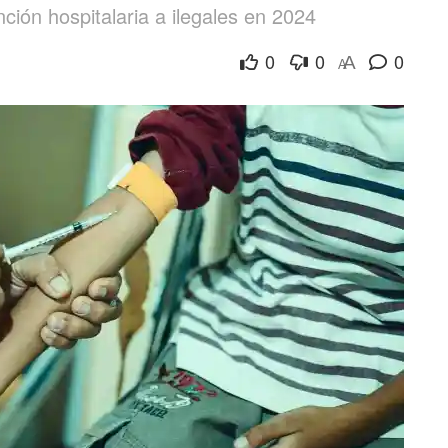
ión hospitalaria a ilegales en 2024
0
0
0
A
A