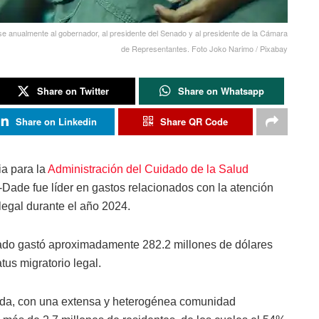
rse anualmente al gobernador, al presidente del Senado y al presidente de la Cámara
de Representantes. Foto Joko Narimo / Pixabay
Share on Twitter
Share on Whatsapp
Share on Linkedin
Share QR Code
ia para la
Administración del Cuidado de la Salud
Dade fue líder en gastos relacionados con la atención
legal durante el año 2024.
ado gastó aproximadamente 282.2 millones de dólares
tus migratorio legal.
ida, con una extensa y heterogénea comunidad