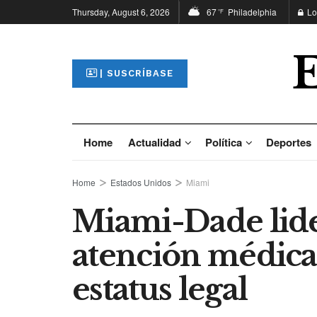
Thursday, August 6, 2026
67
Philadelphia
Lo
°F
| SUSCRÍBASE
Home
Actualidad
Política
Deportes
Home
Estados Unidos
Miami
Miami-Dade lide
atención médica 
estatus legal