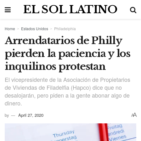
EL SOL LATINO
Home
Estados Unidos
Philadelphia
Arrendatarios de Philly
pierden la paciencia y los
inquilinos protestan
El vicepresidente de la Asociación de Propietarios
de Viviendas de Filadelfia (Hapco) dice que no
desalojarán, pero piden a la gente abonar algo de
dinero.
A
by
April 27, 2020
A