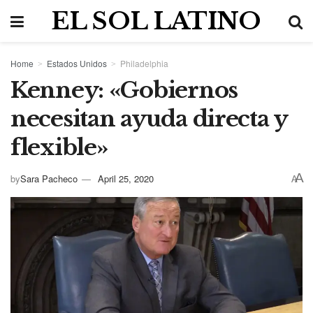
EL SOL LATINO
Home
Estados Unidos
Philadelphia
Kenney: «Gobiernos
necesitan ayuda directa y
flexible»
A
by
Sara Pacheco
April 25, 2020
A