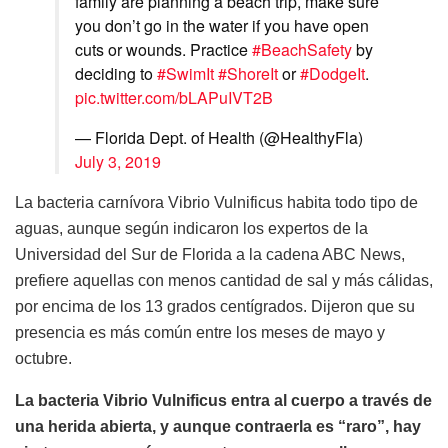
family are planning a beach trip, make sure
you don’t go in the water if you have open
cuts or wounds. Practice
#BeachSafety
by
deciding to
#SwimIt
#ShoreIt
or
#DodgeIt
.
pic.twitter.com/bLAPuIVT2B
— Florida Dept. of Health (@HealthyFla)
July 3, 2019
La bacteria carnívora Vibrio Vulnificus habita todo tipo de
aguas, aunque según indicaron los expertos de la
Universidad del Sur de Florida a la cadena ABC News,
prefiere aquellas con menos cantidad de sal y más cálidas,
por encima de los 13 grados centígrados. Dijeron que su
presencia es más común entre los meses de mayo y
octubre.
La bacteria Vibrio Vulnificus entra al cuerpo a través de
una herida abierta, y aunque contraerla es “raro”, hay