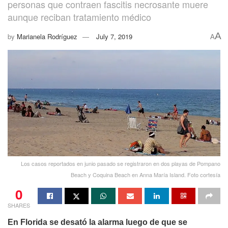
personas que contraen fascitis necrosante muere
aunque reciban tratamiento médico
A
by
Marianela Rodríguez
July 7, 2019
A
Los casos reportados en junio pasado se registraron en dos playas de Pompano
Beach y Coquina Beach en Anna María Island. Foto cortesía
0
SHARES
En Florida se desató la alarma luego de que se