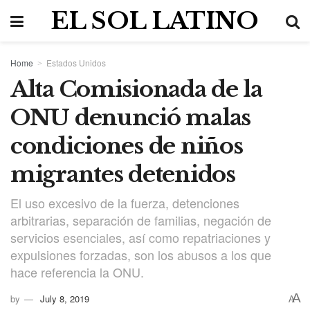
EL SOL LATINO
Home
Estados Unidos
Alta Comisionada de la
ONU denunció malas
condiciones de niños
migrantes detenidos
El uso excesivo de la fuerza, detenciones
arbitrarias, separación de familias, negación de
servicios esenciales, así como repatriaciones y
expulsiones forzadas, son los abusos a los que
hace referencia la ONU.
A
by
July 8, 2019
A