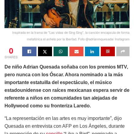
Inspirada en la trama de "Las vidas de Sing Sing", la canción encapsula de forma
metafórica el anhelo por la libertad. Foto @adrianmquesada/ Instagram
0
SHARES
De niño Adrian Quesada soñaba con los premios MTV,
pero nunca con los Óscar. Ahora nominado a la más
importante estatuilla del espectáculo, el músico
estadounidense con raíces mexicanas espera servir de
referente a niños en comunidades tan alejadas de
Hollywood como su fronteriza Laredo.
“La representación en las artes es muy importante”, dijo
Quesada en entrevista con AFP en Los Ángeles, durante
la promoción de su
sencillo
“Like a Bird”, nominado a