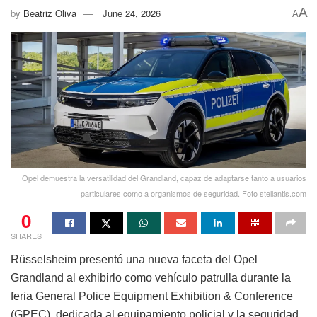
A
by
Beatriz Oliva
June 24, 2026
A
Opel demuestra la versatilidad del Grandland, capaz de adaptarse tanto a usuarios
particulares como a organismos de seguridad. Foto stellantis.com
0
SHARES
Rüsselsheim presentó una nueva faceta del Opel
Grandland al exhibirlo como vehículo patrulla durante la
feria General Police Equipment Exhibition & Conference
(GPEC), dedicada al equipamiento policial y la seguridad