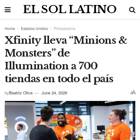
EL SOL LATINO
Home
Estados Unidos
Philadelphia
Xfinity lleva “Minions &
Monsters” de
Illumination a 700
tiendas en todo el país
A
by
Beatriz Oliva
June 24, 2026
A