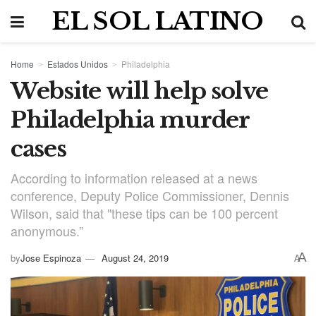
EL SOL LATINO
Home
Estados Unidos
Philadelphia
Website will help solve
Philadelphia murder
cases
According to information released at a news
conference, Deputy Police Commissioner, Dennis
Wilson, said that "these tips can be 100 percent
anonymous.”
A
by
Jose Espinoza
August 24, 2019
A