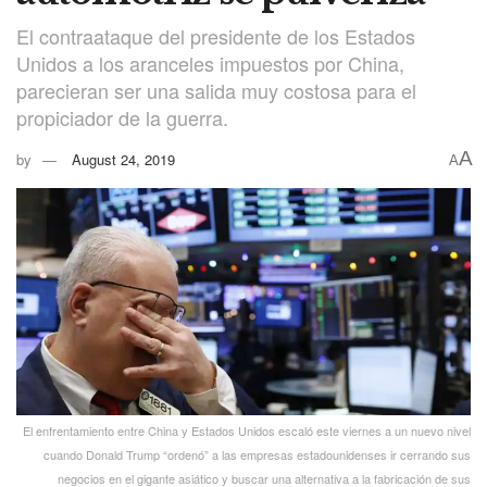
El contraataque del presidente de los Estados
Unidos a los aranceles impuestos por China,
parecieran ser una salida muy costosa para el
propiciador de la guerra.
A
by
August 24, 2019
A
El enfrentamiento entre China y Estados Unidos escaló este viernes a un nuevo nivel
cuando Donald Trump “ordenó” a las empresas estadounidenses ir cerrando sus
negocios en el gigante asiático y buscar una alternativa a la fabricación de sus