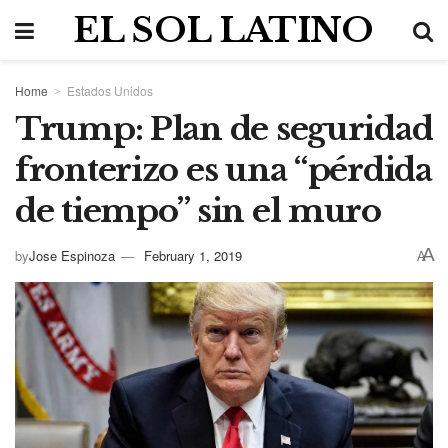
EL SOL LATINO
Home
Estados Unidos
Trump: Plan de seguridad
fronterizo es una “pérdida
de tiempo” sin el muro
A
by
Jose Espinoza
February 1, 2019
A