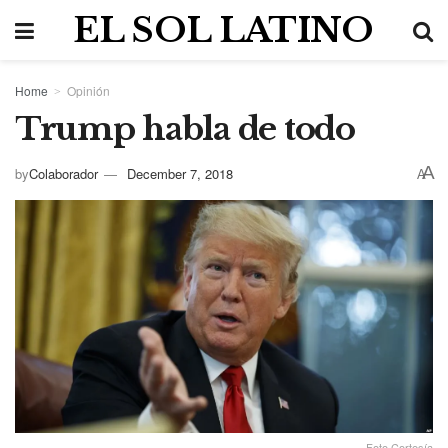
EL SOL LATINO
Home
Opinión
Trump habla de todo
A
by
Colaborador
December 7, 2018
A
Foto Cortesía