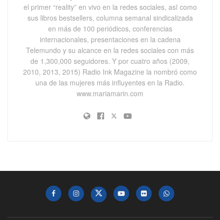
el primer “reality” en vivo en la redes sociales, asī como
sus libros bestsellers, columna semanal sindicalizada
en más de 100 periódicos, conferencias
internacionales, presentaciones en la cadena
Telemundo y su alcance en la redes sociales con más
de 1,300,000 seguidores. Y por cuatro años (2009,
2010, 2013, 2015) Radio Ink Magazine la nombró como
una de las mujeres más influyentes en la Radio.
www.mariamarin.com