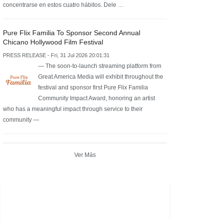
concentrarse en estos cuatro hábitos. Dele …
Pure Flix Familia To Sponsor Second Annual
Chicano Hollywood Film Festival
PRESS RELEASE - Fri, 31 Jul 2026 20:01:31
— The soon-to-launch streaming platform from
Great America Media will exhibit throughout the
festival and sponsor first Pure Flix Familia
Community Impact Award, honoring an artist
who has a meaningful impact through service to their
community —
Ver Más