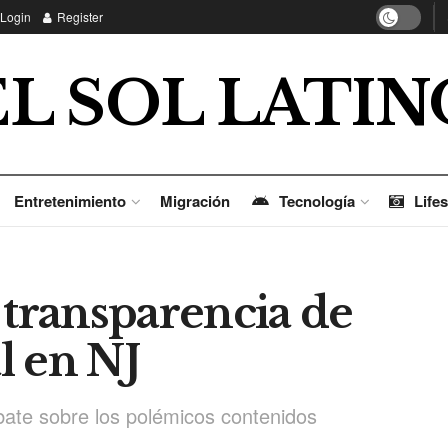
Login
Register
EL SOL LATIN
Entretenimiento
Migración
Tecnología
Lifes
 transparencia de
l en NJ
ebate sobre los polémicos contenidos