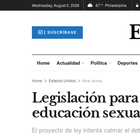
Wednesday, August 5, 2026
67
Philadelphia
°F
| SUSCRÍBASE
Home
Actualidad
Política
Deportes
Home
Estados Unidos
New Jersey
Legislación para
educación sexua
El proyecto de ley intenta calmar el d