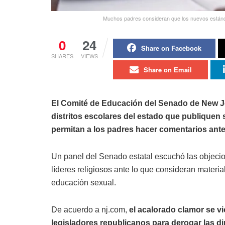
Muchos padres consideran que los nuevos estándar
0
24
Share on Facebook
SHARES
VIEWS
Share on Email
El Comité de Educación del Senado de New Je
distritos escolares del estado que publiquen
permitan a los padres hacer comentarios ante
Un panel del Senado estatal escuchó las objeci
líderes religiosos ante lo que consideran materi
educación sexual.
De acuerdo a nj.com,
el acalorado clamor se v
legisladores republicanos para derogar las di