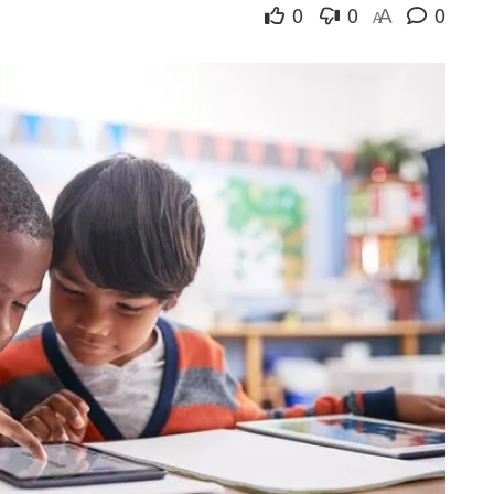
0
0
0
A
A