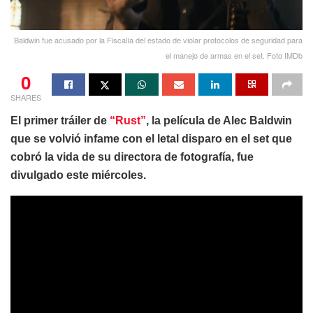
Baldwin fue acusado por la Fiscalía del estado de violar protocolos de seguridad para
el manejo de armas en el set. Foto IMDb
0
SHARES
El primer tráiler de
“Rust”
, la película de Alec Baldwin
que se volvió infame con el letal disparo en el set que
cobró la vida de su directora de fotografía, fue
divulgado este miércoles.