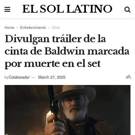
EL SOL LATINO
Home
Entretenimiento
Cine
Divulgan tráiler de la
cinta de Baldwin marcada
por muerte en el set
A
by
Colaborador
March 27, 2025
A