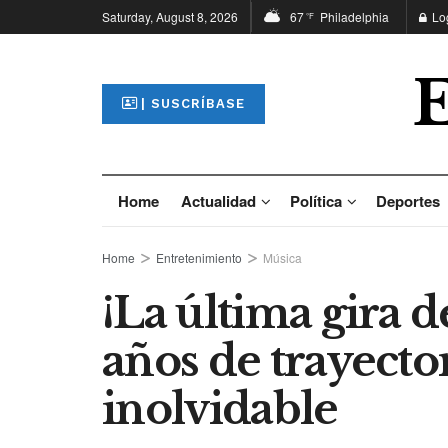
Saturday, August 8, 2026
67
Philadelphia
Lo
°F
| SUSCRÍBASE
Home
Actualidad
Política
Deportes
Home
Entretenimiento
Música
¡La última gira d
años de trayecto
inolvidable