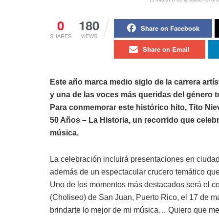
0
180
Share on Facebook
SHARES
VIEWS
Share on Email
Este año marca medio siglo de la carrera artís
y una de las voces más queridas del género t
Para conmemorar este histórico hito, Tito Nie
50 Años – La Historia, un recorrido que celeb
música.
La celebración incluirá presentaciones en ciuda
además de un espectacular crucero temático que
Uno de los momentos más destacados será el con
(Choliseo) de San Juan, Puerto Rico, el 17 de m
brindarte lo mejor de mi música… Quiero que m