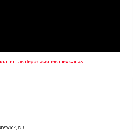
ora por las deportaciones mexicanas
runswick, NJ