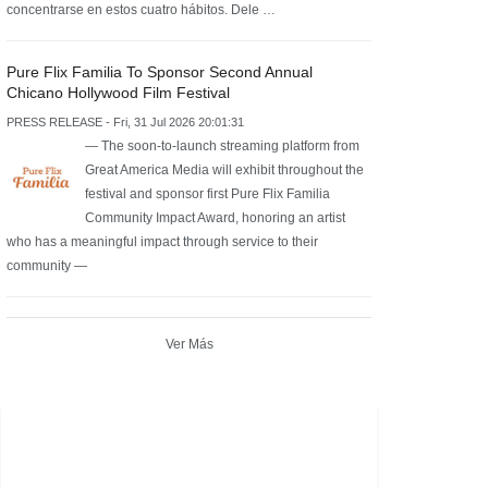
concentrarse en estos cuatro hábitos. Dele …
Pure Flix Familia To Sponsor Second Annual
Chicano Hollywood Film Festival
PRESS RELEASE - Fri, 31 Jul 2026 20:01:31
— The soon-to-launch streaming platform from
Great America Media will exhibit throughout the
festival and sponsor first Pure Flix Familia
Community Impact Award, honoring an artist
who has a meaningful impact through service to their
community —
Ver Más