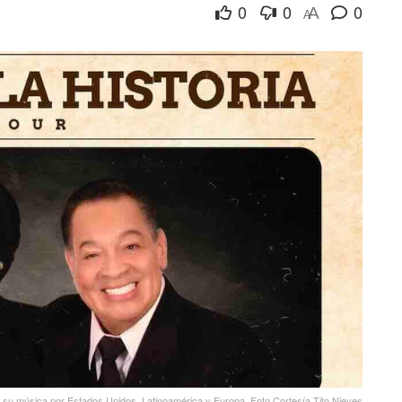
0
0
0
A
A
rá su música por Estados Unidos, Latinoamérica y Europa. Foto Cortesía Tito Nieves