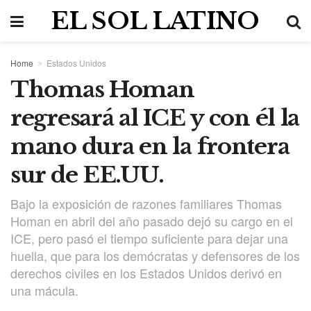
EL SOL LATINO
Home
Estados Unidos
Thomas Homan
regresará al ICE y con él la
mano dura en la frontera
sur de EE.UU.
Bajo la exposición de razones familiares Thomas
Homan en abril del año pasado dejó su cargo en el
ICE, pero pasó el tiempo suficiente para dejar una
huella, que para los demócratas y defensores de los
derechos civiles en los Estados Unidos derivó en
una mácula.