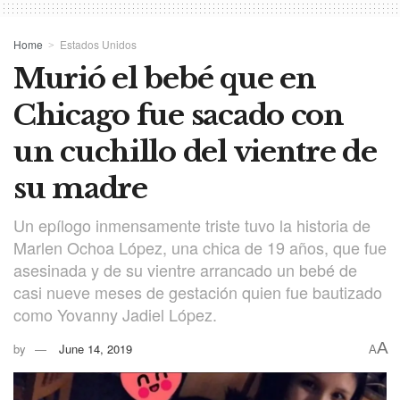
Home
Estados Unidos
Murió el bebé que en
Chicago fue sacado con
un cuchillo del vientre de
su madre
Un epílogo inmensamente triste tuvo la historia de
Marlen Ochoa López, una chica de 19 años, que fue
asesinada y de su vientre arrancado un bebé de
casi nueve meses de gestación quien fue bautizado
como Yovanny Jadiel López.
A
by
June 14, 2019
A