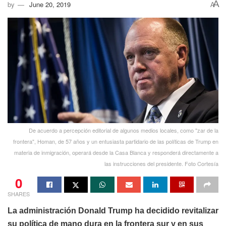
A
by
June 20, 2019
A
De acuerdo a percepción editorial de algunos medios locales, como "zar de la
frontera", Homan, de 57 años y un entusiasta partidario de las políticas de Trump en
materia de inmigración, operará desde la Casa Blanca y responderá directamente a
las instrucciones del presidente. Foto Cortesía
0
SHARES
La administración Donald Trump ha decidido revitalizar
su política de mano dura en la frontera sur y en sus