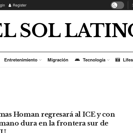
gin
Register
EL SOL LATIN
Entretenimiento
Migración
Tecnología
Lifes
as Homan regresará al ICE y con
a mano dura en la frontera sur de
U.