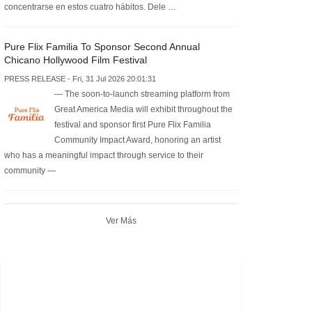
concentrarse en estos cuatro hábitos. Dele …
Pure Flix Familia To Sponsor Second Annual
Chicano Hollywood Film Festival
PRESS RELEASE - Fri, 31 Jul 2026 20:01:31
— The soon-to-launch streaming platform from
Great America Media will exhibit throughout the
festival and sponsor first Pure Flix Familia
Community Impact Award, honoring an artist
who has a meaningful impact through service to their
community —
Ver Más