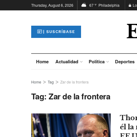
Thursday, August 6, 2026
67
Philadelphia
Lo
°F
| SUSCRÍBASE
Home
Actualidad
Política
Deportes
Home
Tag
Zar de la frontera
Tag:
Zar de la frontera
Thom
él l
EE.U