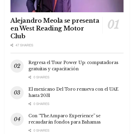
Alejandro Meola se presenta
en West Reading Motor
Club
47 SHARES
Regresa el Tour Power Up: computadoras
gratuitas y capacitación
0 SHARES
El mexicano Del Toro renueva con el UAE
hasta 2031
0 SHARES
Con “The Amparo Experience” se
recaudarán fondos para Bahamas
0 SHARES