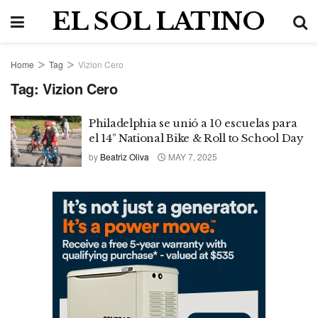
EL SOL LATINO
Home
Tag
Vizion Cero
Tag:
Vizion Cero
Philadelphia se unió a 10 escuelas para
el 14º National Bike & Roll to School Day
by
Beatriz Oliva
MAY 7, 2025