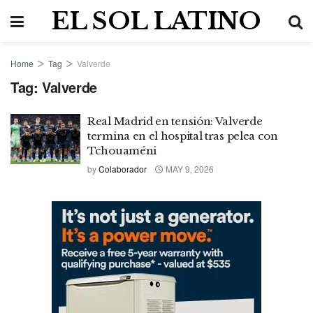
EL SOL LATINO
Home
Tag
Valverde
Tag:
Valverde
Real Madrid en tensión: Valverde
termina en el hospital tras pelea con
Tchouaméni
by
Colaborador
MAY 9, 2026