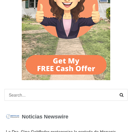
Noticias Newswire
La Dra. Gina Goldfeder protagoniza la portada de Hispanic