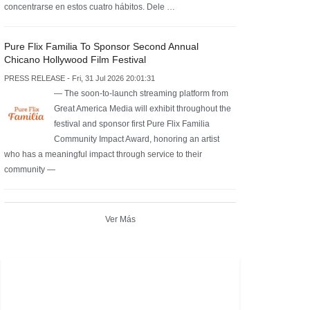
concentrarse en estos cuatro hábitos. Dele …
Pure Flix Familia To Sponsor Second Annual
Chicano Hollywood Film Festival
PRESS RELEASE - Fri, 31 Jul 2026 20:01:31
— The soon-to-launch streaming platform from
Great America Media will exhibit throughout the
festival and sponsor first Pure Flix Familia
Community Impact Award, honoring an artist
who has a meaningful impact through service to their
community —
Ver Más