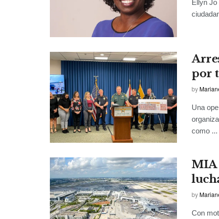
Ellyn Jo
ciudadan
Arre
por 
by
Marian
Una oper
organiza
como ...
MIA 
luch
by
Marian
Con moti