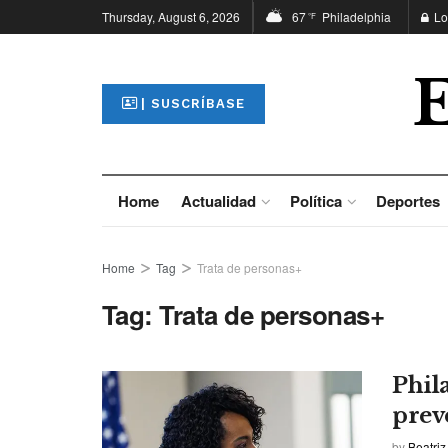
Thursday, August 6, 2026
67
Philadelphia
Lo
°F
| SUSCRÍBASE
Home
Actualidad
Política
Deportes
Home
Tag
Trata de personas+
Tag:
Trata de personas+
Phil
prev
by
Beatriz