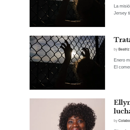
La misió
Jersey t
Trat
by
Beatriz
Enero ma
El comer
Elly
luch
by
Colabo