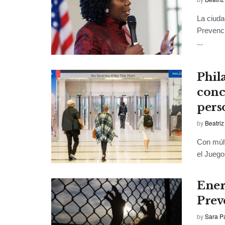
La ciuda
Prevenci
...
Phil
conc
pers
by
Beatriz
Con múlt
el Juego
Ener
Prev
by
Sara P