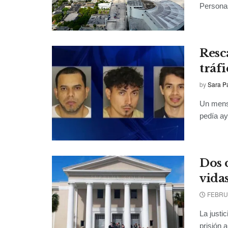
Personas
Resc
tráf
by
Sara P
Un mens
pedía ay
Dos 
vida
FEBRUA
La justi
prisión 