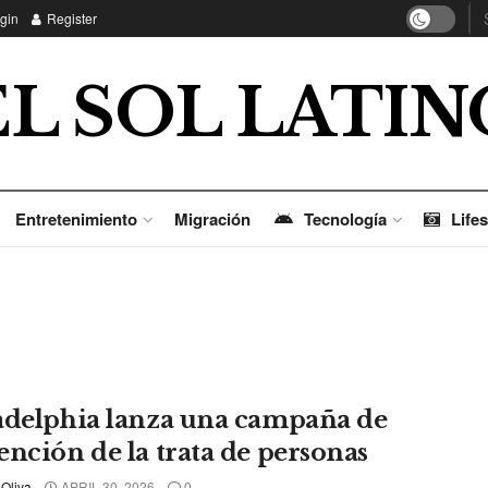
gin
Register
EL SOL LATIN
Entretenimiento
Migración
Tecnología
Lifes
adelphia lanza una campaña de
ención de la trata de personas
 Oliva
APRIL 30, 2026
0