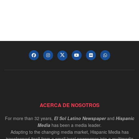
ACERCA DE NOSOTROS
For more than 32 years,
El Sol Latino Newspaper
and
Hispanic
Media
has been a media leader.
Adapting to the changing media market, Hispanic Media has
transformed itself from a small local newspaper into a multimedia