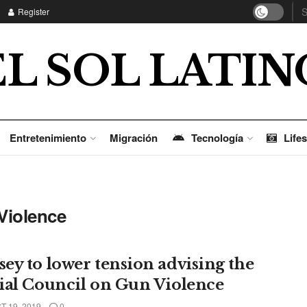
Register
EL SOL LATIN
Entretenimiento
Migración
Tecnología
Lifes
Violence
ey to lower tension advising the
ial Council on Gun Violence
 19, 2019
0