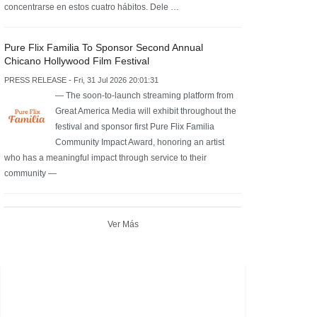
concentrarse en estos cuatro hábitos. Dele …
Pure Flix Familia To Sponsor Second Annual
Chicano Hollywood Film Festival
PRESS RELEASE - Fri, 31 Jul 2026 20:01:31
— The soon-to-launch streaming platform from
Great America Media will exhibit throughout the
festival and sponsor first Pure Flix Familia
Community Impact Award, honoring an artist
who has a meaningful impact through service to their
community —
Ver Más