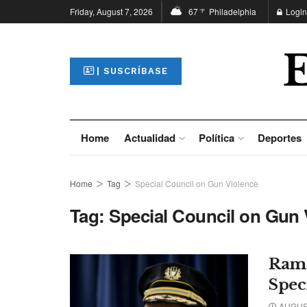
Friday, August 7, 2026
67
Philadelphia
Login
°F
| SUSCRÍBASE
Home
Actualidad
Política
Deportes
Home
Tag
Special Council on Gun Violence
Tag:
Special Council on Gun 
Rams
Spec
AUGUST