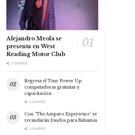
Alejandro Meola se
presenta en West
Reading Motor Club
0 SHARES
Regresa el Tour Power Up:
computadoras gratuitas y
capacitación
0 SHARES
Con “The Amparo Experience” se
recaudarán fondos para Bahamas
0 SHARES