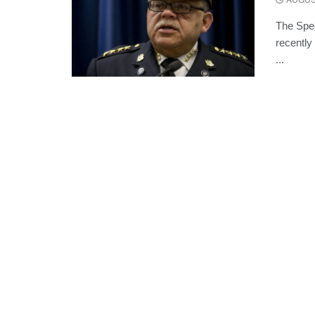
The Spec
recently
...