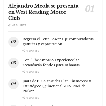
Alejandro Meola se presenta
en West Reading Motor
Club
47 SHARES
Regresa el Tour Power Up: computadoras
gratuitas y capacitación
0 SHARES
Con “The Amparo Experience” se
recaudarán fondos para Bahamas
0 SHARES
Junta de PICA aprueba Plan Financiero y
Estratégico Quinquenal 2027-2031 de
Parker
0 SHARES