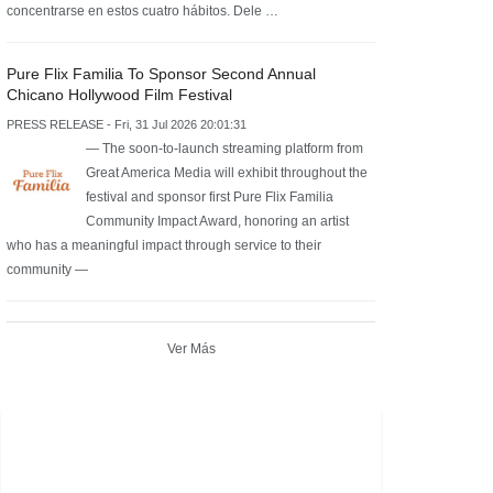
concentrarse en estos cuatro hábitos. Dele …
Pure Flix Familia To Sponsor Second Annual
Chicano Hollywood Film Festival
PRESS RELEASE - Fri, 31 Jul 2026 20:01:31
— The soon-to-launch streaming platform from
Great America Media will exhibit throughout the
festival and sponsor first Pure Flix Familia
Community Impact Award, honoring an artist
who has a meaningful impact through service to their
community —
Ver Más