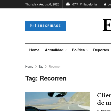
Thursday, August 6, 2026
67
Philadelphia
Lo
°F
| SUSCRÍBASE
Home
Actualidad
Política
Deportes
Home
Tag
Recorren
Tag:
Recorren
Clie
de m
by
Beatriz