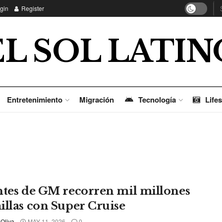
gin
Register
EL SOL LATIN
Entretenimiento
Migración
Tecnología
Lifes
ntes de GM recorren mil millones
illas con Super Cruise
 Oliva
MAY 11, 2026
0