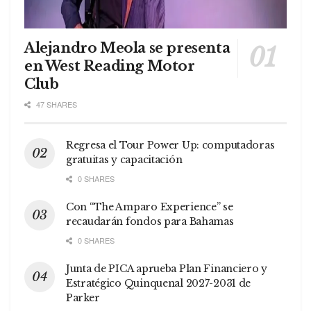
Alejandro Meola se presenta
en West Reading Motor
Club
47 SHARES
Regresa el Tour Power Up: computadoras
gratuitas y capacitación
0 SHARES
Con “The Amparo Experience” se
recaudarán fondos para Bahamas
0 SHARES
Junta de PICA aprueba Plan Financiero y
Estratégico Quinquenal 2027-2031 de
Parker