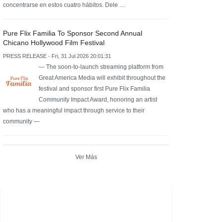
concentrarse en estos cuatro hábitos. Dele …
Pure Flix Familia To Sponsor Second Annual
Chicano Hollywood Film Festival
PRESS RELEASE - Fri, 31 Jul 2026 20:01:31
— The soon-to-launch streaming platform from
Great America Media will exhibit throughout the
festival and sponsor first Pure Flix Familia
Community Impact Award, honoring an artist
who has a meaningful impact through service to their
community —
Ver Más