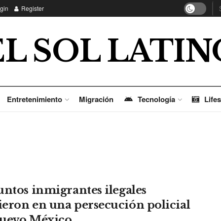
gin
Register
EL SOL LATIN
Entretenimiento
Migración
Tecnología
Lifes
untos inmigrantes ilegales
eron en una persecución policial
uevo México