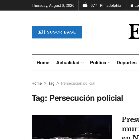
Thursday, August 6, 2026
67
Philadelphia
Lo
°F
| SUSCRÍBASE
Home
Actualidad
Política
Deportes
Home
Tag
Persecución policial
Tag:
Persecución policial
Pres
muri
en N