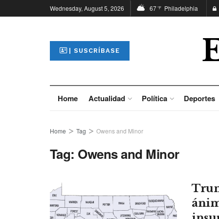
Wednesday, August 5, 2026
67
Philadelphia
°F
| SUSCRÍBASE
Home
Actualidad
Política
Deportes
Home
Tag
Owens and Minor
Tag:
Owens and Minor
Trum
ánim
insu