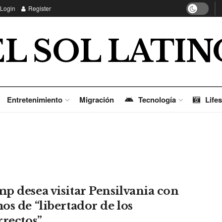
Login
Register
EL SOL LATIN
Entretenimiento
Migración
Tecnología
Lifes
p desea visitar Pensilvania con
os de “libertador de los
rrectos”