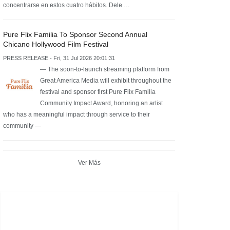
concentrarse en estos cuatro hábitos. Dele …
Pure Flix Familia To Sponsor Second Annual
Chicano Hollywood Film Festival
PRESS RELEASE - Fri, 31 Jul 2026 20:01:31
— The soon-to-launch streaming platform from
Great America Media will exhibit throughout the
festival and sponsor first Pure Flix Familia
Community Impact Award, honoring an artist
who has a meaningful impact through service to their
community —
Ver Más