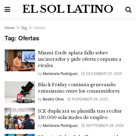
EL SOL LATINO
Home
Tag
Ofertas
Tag:
Ofertas
Miami-Dade aplaza fallo sobre
incinerador y pide oferta conjunta a
rivales
by
Marianela Rodríguez
DECEMBER 22, 2025
Black Friday continúa generando
entusiasmo entre los consumidores
by
Beatriz Oliva
NOVEMBER 28, 2025
ICE duplicará su plantilla tras recibir
150.000 solicitudes de empleo
by
Marianela Rodríguez
SEPTEMBER 28, 2025