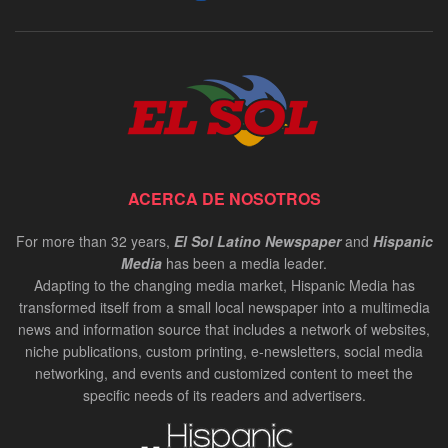
David Gonzalez: President HACE
Management Company | In-Person Oct 2024
00:03:34
Daniel Betancour: President and CEO of
Finanta | In-Person Oct 2024
00:02:55
Cynthia Figueroa: President and CEO of JEVS
ACERCA DE NOSOTROS
Human Services | InPerson Oct 2024
00:02:37
For more than 32 years,
El Sol Latino Newspaper
and
Hispanic
Media
has been a media leader.
Carlos de los Ramos: Chair of the Delaware
Adapting to the changing media market, Hispanic Media has
Hispanic Commission | InPerson Oct 2024
transformed itself from a small local newspaper into a multimedia
00:02:20
news and information source that includes a network of websites,
niche publications, custom printing, e-newsletters, social media
Bruce Datil, Allstate Agency Owner | In-Person
Oct 2024
networking, and events and customized content to meet the
specific needs of its readers and advertisers.
00:02:21
Antonio Valdes, CEO at Children's Crisis