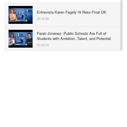
Entrevista Karen Fegely Hi Ress Final OK
00:16:59
Farah Jiménez: Public Schools Are Full of
Students with Ambition, Talent, and Potential
00:22:04
Zoraida Cordero: Impulsando Negocios
Sostenibles en Filadelfia | Entrevista
Exclusiva
00:47:06
Yocasta Lora: Associate State Director of
Advocacy & Community Engagement | In-
Person Oct 2024
00:02:31
Nelson Díaz: Attorney at Dilwoth Paxson | In-
Person Oct 2024
00:03:55