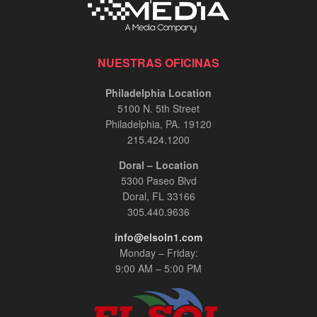
Treatment Center | In-Person Oct 2024
00:01:34
Carlos Giraldo, entrevista InPerson
NUESTRAS OFICINAS
00:12:48
Philadelphia Location
5100 N. 5th Street
Risaralda Comfort Health en Miami
Philadelphia, PA. 19120
00:08:56
215.424.1200
Doral – Location
El General Zapateiro: Un Relato Épico de
5300 Paseo Blvd
Servicio y Sacrificio - Entrevista Exclusiva en
InPerson
Doral, FL 33166
00:03:30
305.440.9636
info@elsoln1.com
Adriana Ospina, Especialista en Cosmetología
con más de 15 años de experiencia.
Monday – Friday:
00:03:30
9:00 AM – 5:00 PM
Jennie Mojica, entrevista InPerson.