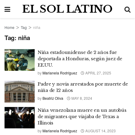
EL SOL LATINO
Home
Tag
niña
Tag:
niña
Niña estadounidense de 2 años fue
deportada a Honduras, según juez de
EE.UU.
by
Marianela Rodríguez
APRIL 27, 2025
Padre y novia arrestados por muerte de
niña de 12 años
by
Beatriz Oliva
MAY 8, 2024
Niña venezolana muere en un autobús
de migrantes que viajaba de Texas a
Illinois
by
Marianela Rodríguez
AUGUST 14, 2023