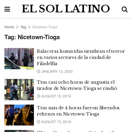
EL SOL LATINO
Home
Tag
Nicetown-Tioga
Tag:
Nicetown-Tioga
Balaceras homicidas siembran el terror
en varios sectores de la ciudad de
Filadelfia
JANUARY 13, 2020
Tras casi ocho horas de angustia el
tirador de Nicetown-Tioga se rindió
AUGUST 15, 2019
Tras más de 4 horas fueron liberados
rehenes en Nicetown-Tioga
AUGUST 15, 2019