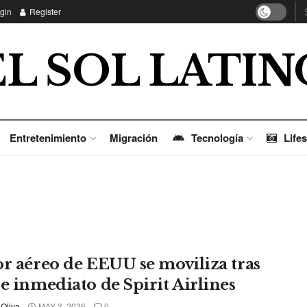
gin
Register
EL SOL LATIN
Entretenimiento
Migración
Tecnología
Lifes
or aéreo de EEUU se moviliza tras
re inmediato de Spirit Airlines
 Oliva
MAY 3, 2026
0