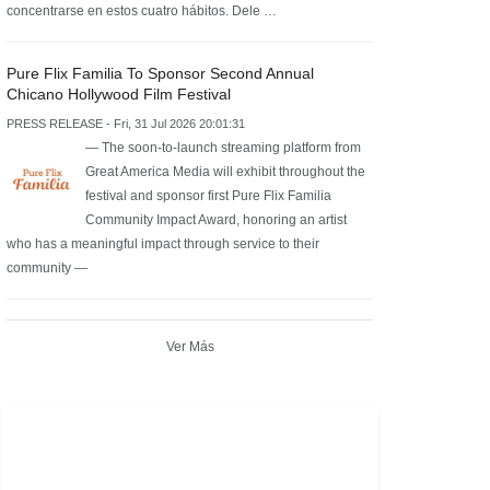
concentrarse en estos cuatro hábitos. Dele …
Pure Flix Familia To Sponsor Second Annual
Chicano Hollywood Film Festival
PRESS RELEASE - Fri, 31 Jul 2026 20:01:31
— The soon-to-launch streaming platform from
Great America Media will exhibit throughout the
festival and sponsor first Pure Flix Familia
Community Impact Award, honoring an artist
who has a meaningful impact through service to their
community —
Ver Más