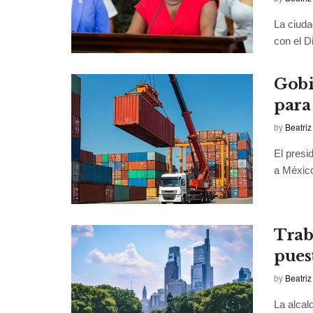
La ciuda
con el Di
Gobi
para
by
Beatriz
El presi
a México
Trab
pues
by
Beatriz
La alcald