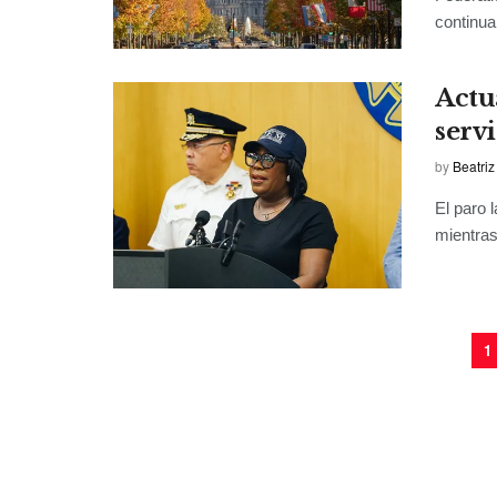
continua,
Actu
serv
by
Beatriz
El paro 
mientras
1