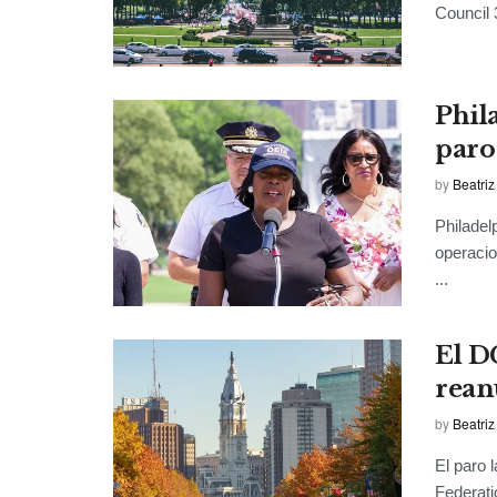
Council 
Phil
paro
by
Beatriz
Philadel
operacio
...
El D
rean
by
Beatriz
El paro 
Federat