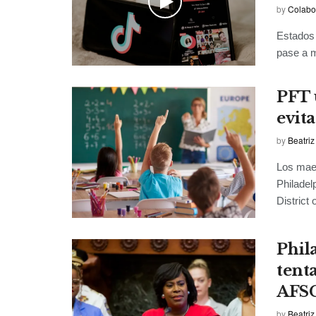
by
Colabo
Estados 
pase a m
PFT 
evit
by
Beatriz
Los maes
Philadel
District o
Phil
tenta
AFS
by
Beatriz