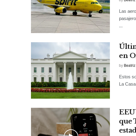
Las aero
pasajero
...
Últi
en O
by
Beatriz
Estos so
La Casa 
EEUU
que 
esta