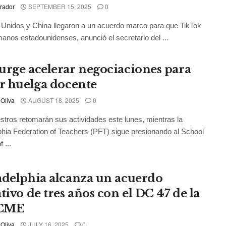
rador
SEPTEMBER 15, 2025
0
Unidos y China llegaron a un acuerdo marco para que TikTok
anos estadounidenses, anunció el secretario del ...
urge acelerar negociaciones para
ar huelga docente
 Oliva
AUGUST 18, 2025
0
tros retomarán sus actividades este lunes, mientras la
phia Federation of Teachers (PFT) sigue presionando al School
f ...
adelphia alcanza un acuerdo
tivo de tres años con el DC 47 de la
CME
 Oliva
JULY 16, 2025
0