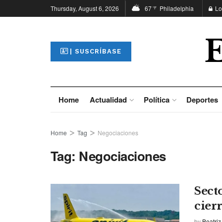
Thursday, August 6, 2026
67
Philadelphia
Lo
°F
| SUSCRÍBASE
Home
Actualidad
Política
Deportes
Home
Tag
Negociaciones
Tag:
Negociaciones
Sect
cier
by
Beatriz