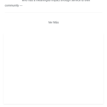
who has a meaningful impact through service to their
community —
Ver Más