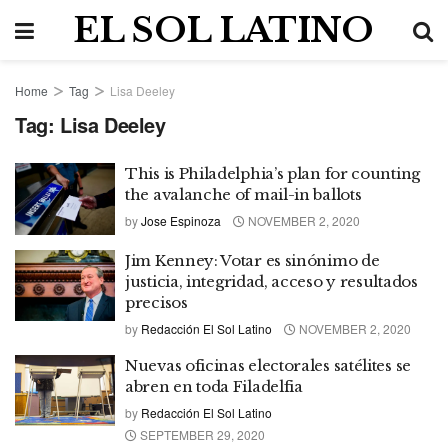
EL SOL LATINO
Home
Tag
Lisa Deeley
Tag:
Lisa Deeley
This is Philadelphia’s plan for counting
the avalanche of mail-in ballots
by
Jose Espinoza
NOVEMBER 2, 2020
Jim Kenney: Votar es sinónimo de
justicia, integridad, acceso y resultados
precisos
by
Redacción El Sol Latino
NOVEMBER 2, 2020
Nuevas oficinas electorales satélites se
abren en toda Filadelfia
by
Redacción El Sol Latino
SEPTEMBER 29, 2020