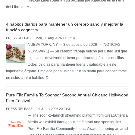
Método LiberaSueña y su próxima participación en la Feria
del Libro de Miami —
4 hábitos diarios para mantener un cerebro sano y mejorar la
función cognitiva
PRESS RELEASE - Mon, 03 Aug 2026 17:17:04
NUEVA YORK, NY — 3 de agosto de 2026 — (NOTICIAS
NEWSWIRE) — Su cerebro trabaja mucho por usted, así que
lo justo es devolverle el favor practicando hábitos sencillos
todos los días para mantener fuerte y saludable a este
importante órgano. Empiece por ajustar su rutina diaria para concentrarse
en estos cuatro hábitos. Dele …
Pure Flix Familia To Sponsor Second Annual Chicano Hollywood
Film Festival
PRESS RELEASE - Fri, 31 Jul 2026 20:01:31
— The soon-to-launch streaming platform from Great America
Media will exhibit throughout the festival and sponsor first
Pure Flix Familia Community Impact Award, honoring an artist