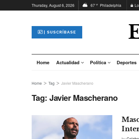
Thursday, August 6, 2026
67
Philadelphia
Lo
°F
| SUSCRÍBASE
Home
Actualidad
Política
Deportes
Home
Tag
Javier Mascherano
Tag:
Javier Mascherano
Masc
Inte
by
Colabo