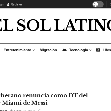
gin
Register
EL SOL LATIN
Entretenimiento
Migración
Tecnología
Lifes
herano renuncia como DT del
r Miami de Messi
rador
APRIL 14, 2026
0