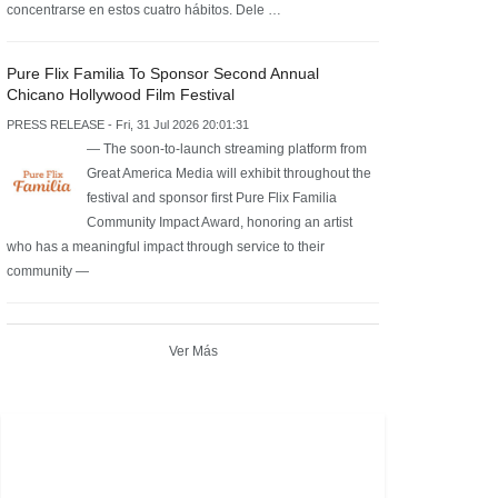
concentrarse en estos cuatro hábitos. Dele …
Pure Flix Familia To Sponsor Second Annual
Chicano Hollywood Film Festival
PRESS RELEASE - Fri, 31 Jul 2026 20:01:31
— The soon-to-launch streaming platform from
Great America Media will exhibit throughout the
festival and sponsor first Pure Flix Familia
Community Impact Award, honoring an artist
who has a meaningful impact through service to their
community —
Ver Más